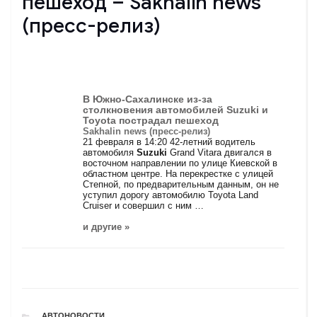
пешеход – Sakhalin news
(пресс-релиз)
В Южно-Сахалинске из-за
столкновения автомобилей
Suzuki
и
Toyota пострадал пешеход
Sakhalin news (пресс-релиз)
21 февраля в 14:20 42-летний водитель
автомобиля
Suzuki
Grand Vitara двигался в
восточном направлении по улице Киевской в
областном центре. На перекрестке с улицей
Степной, по предварительным данным, он не
уступил дорогу автомобилю Toyota Land
Cruiser и совершил с ним …
и другие »
РУБРИКИ
АВТОНОВОСТИ