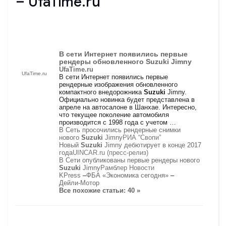
– UfaTime.ru
В сети Интернет появились первые
рендеры обновленного
Suzuki
Jimny
UfaTime.ru
UfaTime.ru
В сети Интернет появились первые
рендерные изображения обновленного
компактного внедорожника
Suzuki
Jimny.
Официально новинка будет представлена в
апреле на автосалоне в Шанхае. Интересно,
что текущее поколение автомобиля
производится с 1998 года с учетом …
В Сеть просочились рендерные снимки
нового
Suzuki
Jimny
РИА “Свопи”
Новый
Suzuki
Jimny дебютирует в конце 2017
года
UINCAR.ru (пресс-релиз)
В Сети опубликованы первые рендеры нового
Suzuki
Jimny
Рамблер Новости
KPress
–
ФБА «Экономика сегодня»
–
Дейли-Мотор
Все похожие статьи: 40 »