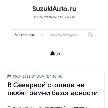
Перейти
к
SuzukiAuto.ru
содержимому
Всё об автомобилях SUZUKI
Искать
(0)
ОПУБЛИКОВАНО
30.04.2012
ОТ
ADMIN@I4C.RU
В Северной столице не
любят ремни безопасности
Сотрудники Госавтоинспекции будут уделять