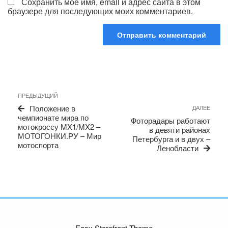
Сохранить моё имя, email и адрес сайта в этом
браузере для последующих моих комментариев.
Навигация
Предыдущая
ПРЕДЫДУЩИЙ
по
запись
Сле
Положение в
ДАЛЕЕ
записям
запи
чемпионате мира по
Фоторадары работают
мотокроссу MX1/MX2 –
в девяти районах
МОТОГОНКИ.РУ – Мир
Петербурга и в двух –
мотоспорта
Ленобласти
Easy Storefront Theme