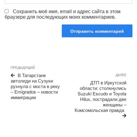
Сохранить моё имя, email и адрес сайта в этом
браузере для последующих моих комментариев.
Навигация
Предыдущая
ПРЕДЫДУЩИЙ
по
запись
Сле
В Татарстане
ДАЛЕЕ
записям
запи
автоледи на Сузуки
ДТП в Иркутской
рухнула с моста в реку
области: столкнулись
– Emigrados – новости
Suzuki Escudo и Toyota
иммиграции
Hilux, пострадали две
женщины –
Комсомольская правда