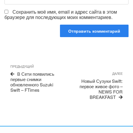
Сохранить моё имя, email и адрес сайта в этом
браузере для последующих моих комментариев.
Навигация
Предыдущая
ПРЕДЫДУЩИЙ
по
запись
Сле
В Сети появились
ДАЛЕЕ
записям
запи
первые снимки
Новый Сузуки Swift:
обновленного Suzuki
первое живое фото –
Swift – FTimes
NEWS FOR
BREAKFAST