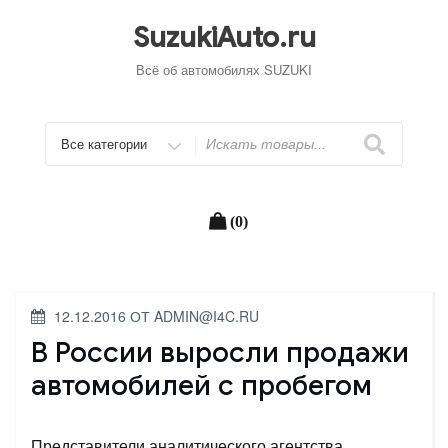
Перейти
к
SuzukiAuto.ru
содержимому
Всё об автомобилях SUZUKI
Искать
(0)
ОПУБЛИКОВАНО
12.12.2016
ОТ
ADMIN@I4C.RU
В России выросли продажи
автомобилей с пробегом
Представители аналитического агентства