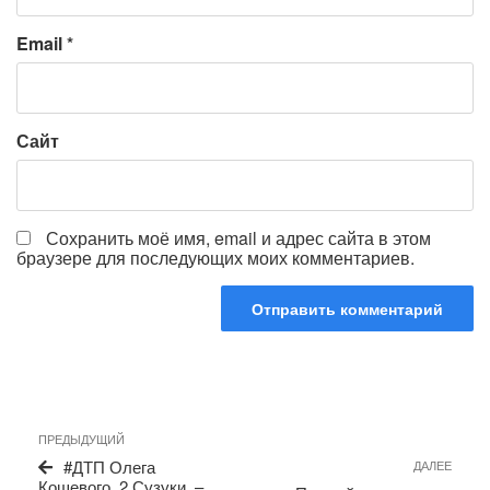
Email
*
Сайт
Сохранить моё имя, email и адрес сайта в этом
браузере для последующих моих комментариев.
Навигация
Предыдущая
ПРЕДЫДУЩИЙ
по
запись
Сле
#ДТП Олега
ДАЛЕЕ
записям
запи
Кошевого. 2 Сузуки. –