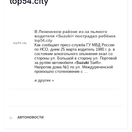
top54.city
В Ленинском районе из-за пьяного
водителя «
Suzuki
» пострадал ребёнок
top54.city
top54.city
Как сообщает пресс-служба ГУ МВД России
по НСО, днем 25 марта водитель 1980 г. р. в
состоянии алкогольного опьянения ехал со
стороны ул. Большой в сторону ул. Портовой
за рулём автомобиля «
Suzuki
Swift».
Напротив дома №1 по ул. Междуреченской
произошло столкновение с …
и другие »
РУБРИКИ
АВТОНОВОСТИ