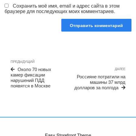
Сохранить моё имя, email и адрес сайта в этом
браузере для последующих моих комментариев.
Навигация
Предыдущая
ПРЕДЫДУЩИЙ
по
запись
Сле
Около 70 новых
ДАЛЕЕ
записям
запи
камер фиксации
Россияне потратили на
нарушений ПДД
машины 37 млрд
появятся в Москве
долларов за полгода
Easy Storefront Theme