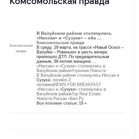
Комсомольская правда
В Валуйском районе столкнулись
«Ниссан» и «Сузуки» – оба …
Комсомольская правда
Комсомольская
В среду, 29 марта, на трассе «Новый Оскол –
правда
Валуйки – Ровеньки» в шесть вечера
произошло ДТП. По предварительным
данным, 39-летняя женщина …
«Ниссан» и «Сузуки» столкнулись в
Валуйском районе
Утренние Новости
В Валуйском районе столкнулись Ниссан и
Сузуки
, погибло 2
человека
NEWS FOR BREAKFAST
«Ниссан» и «
Сузуки
» столкнулись в
Валуйском районе
Top Real Estate
Новости России
–
Бел.Ру
Все похожие статьи: 19 »