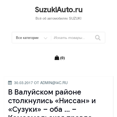
Перейти
к
SuzukiAuto.ru
содержимому
Всё об автомобилях SUZUKI
Искать
(0)
ОПУБЛИКОВАНО
30.03.2017
ОТ
ADMIN@I4C.RU
В Валуйском районе
столкнулись «Ниссан» и
«Сузуки» – оба … –