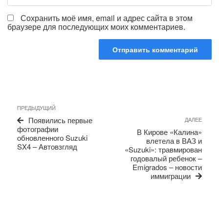
Сохранить моё имя, email и адрес сайта в этом
браузере для последующих моих комментариев.
Навигация
Предыдущая
ПРЕДЫДУЩИЙ
по
запись
Сле
Появились первые
ДАЛЕЕ
записям
запи
фотографии
В Кирове «Калина»
обновленного Suzuki
влетела в ВАЗ и
SX4 – Автовзгляд
«Suzuki»: травмирован
годовалый ребенок –
Emigrados – новости
иммиграции