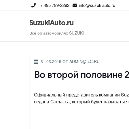
Перейти
+7 495 789-2292
info@suzukiauto.ru
к
содержимому
SuzukiAuto.ru
Всё об автомобилях SUZUKI
ОПУБЛИКОВАНО
31.03.2015
ОТ
ADMIN@I4C.RU
Во второй половине 20
Официальный представитель компании Suzu
седана C-класса, который будет называться 