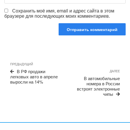
Сохранить моё имя, email и адрес сайта в этом
браузере для последующих моих комментариев.
Навигация
Предыдущая
ПРЕДЫДУЩИЙ
по
запись
Сле
В РФ продажи
ДАЛЕЕ
записям
запи
легковых авто в апреле
В автомобильные
выросли на 14%
номера в России
встроят электронные
чипы