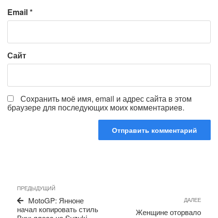
Email
*
Сайт
Сохранить моё имя, email и адрес сайта в этом
браузере для последующих моих комментариев.
Навигация
Предыдущая
ПРЕДЫДУЩИЙ
по
запись
Сле
MotoGP: Янноне
ДАЛЕЕ
записям
запи
начал копировать стиль
Женщине оторвало
Виньялеса на Suzuki …