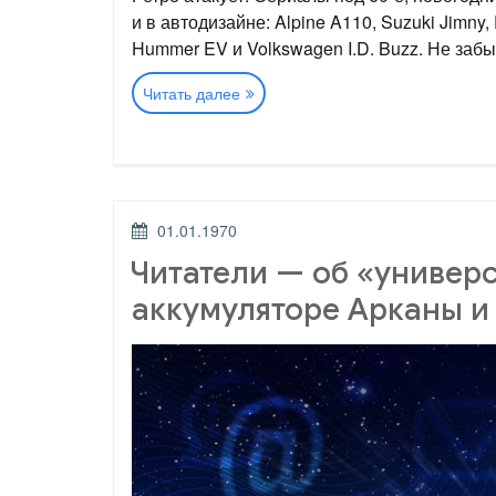
и в автодизайне: Alpine A110, Suzuki Jimny
Hummer EV и Volkswagen I.D. Buzz. Не забы
«Ретродизайн:
Читать далее
почему
новые
автомобили
хотят
быть
ОПУБЛИКОВАНО
похожими
01.01.1970
на
Читатели — об «универ
старые»
аккумуляторе Арканы и