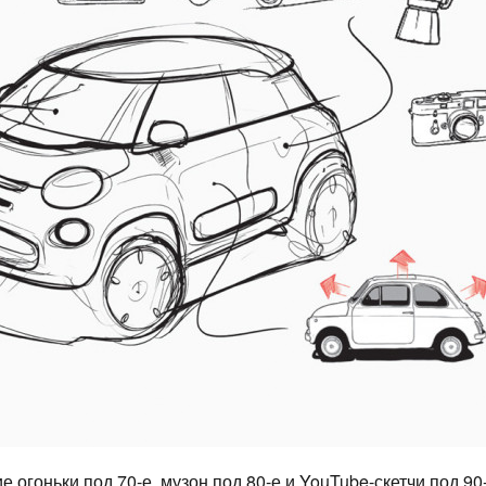
е огоньки под 70-е, музон под 80-е и YouTube-скетчи под ­