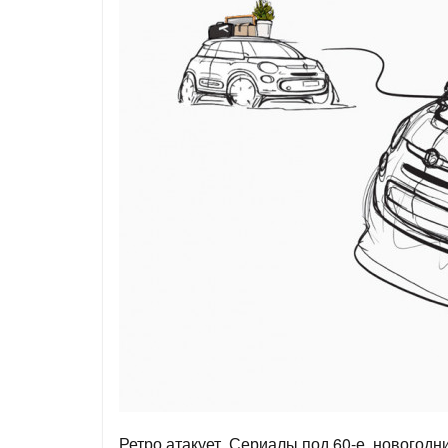
Ретро атакует. Сериалы под 60-е, новогодни