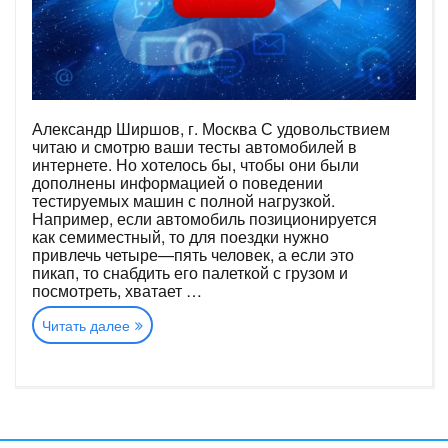
Александр Ширшов, г. Москва С удовольствием
читаю и смотрю ваши тесты автомобилей в
интернете. Но хотелось бы, чтобы они были
дополнены информацией о поведении
тестируемых машин с полной нагрузкой.
Например, если автомобиль позиционируется
как семиместный, то для поездки нужно
привлечь четыре—пять человек, а если это
пикап, то снабдить его палеткой с грузом и
посмотреть, хватает …
«Читатели
Читать далее
—
о
тестах
Авторевю
с
полной
нагрузкой,