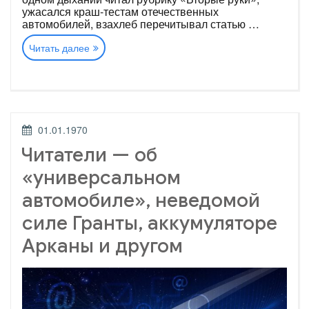
ужасался ­краш-тестам отечественных
автомобилей, взахлеб перечитывал статью …
«Читатели
Читать далее
—
о
приборах
Chery
и
BMW,
точности
ОПУБЛИКОВАНО
01.01.1970
цитат,
запахе
Читатели — об
краски
и
«универсальном
другом»
автомобиле», неведомой
силе Гранты, аккумуляторе
Арканы и другом