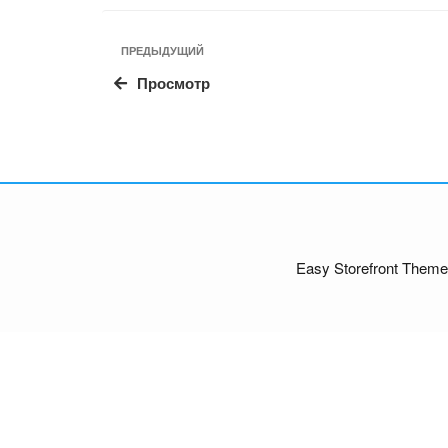
Пагинация
Предыдущая
ПРЕДЫДУЩИЙ
запись
записей
Просмотр
Easy Storefront Theme