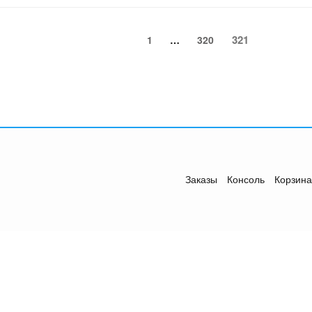
Страница
Страница
Страница
321
1
…
320
Заказы
Консоль
Корзина