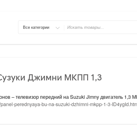
Искать
 Сузуки Джимни МКПП 1,3
онов – телевизор передний на Suzuki Jimny двигатель 1,3 
e/panel-perednyaya-bu-na-suzuki-dzhimni-mkpp-1-3-ID4ygId.htm